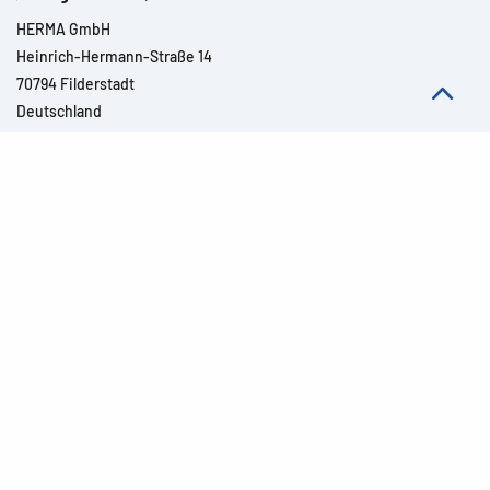
HERMA GmbH
Heinrich-Hermann-Straße 14
70794 Filderstadt
Deutschland
Kontakt »
Alle Rechte vorbehalten l© 2026 Detail
Impressum
Rechtliche Hinweise
Datenschutz
Barrierefreiheit
AGB
Modern Slavery Act Transparency Statement