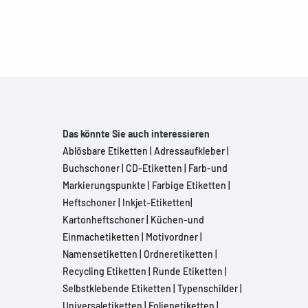
Das könnte Sie auch interessieren
Ablösbare Etiketten
|
Adressaufkleber
|
Buchschoner
|
CD-Etiketten
|
Farb-und
Markierungspunkte
|
Farbige Etiketten
|
Heftschoner
|
Inkjet-Etiketten
|
Kartonheftschoner
|
Küchen-und
Einmachetiketten
|
Motivordner
|
Namensetiketten
|
Ordneretiketten
|
Recycling Etiketten
|
Runde Etiketten
|
Selbstklebende Etiketten
|
Typenschilder
|
Universaletiketten
|
Folienetiketten
|