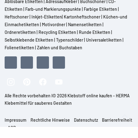
Ablösbare Etiketten
|
Adressaufkleber
|
Buchschoner
|
CD-
Etiketten
|
Farb-und Markierungspunkte
|
Farbige Etiketten
|
Heftschoner
|
Inkjet-Etiketten
|
Kartonheftschoner
|
Küchen-und
Einmachetiketten
|
Motivordner
|
Namensetiketten
|
Ordneretiketten
|
Recycling Etiketten
|
Runde Etiketten
|
Selbstklebende Etiketten
|
Typenschilder
|
Universaletiketten
|
Folienetiketten
|
Zahlen und Buchstaben
Alle Rechte vorbehalten l© 2026 Klebstoff online kaufen - HERMA
Klebemittel für sauberes Gestalten
Impressum
Rechtliche Hinweise
Datenschutz
Barrierefreiheit
AGB