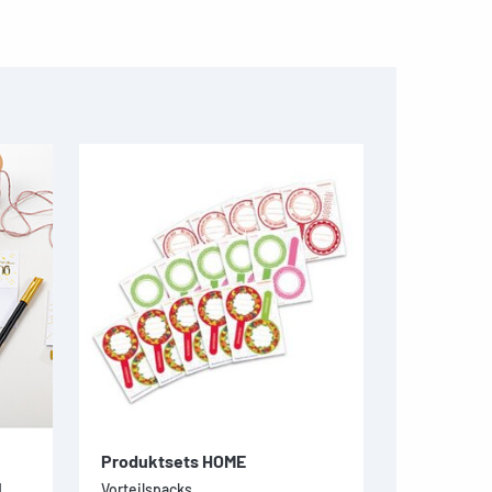
Produktsets HOME
d
Vorteilspacks