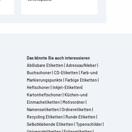
Das könnte Sie auch interessieren
Ablösbare Etiketten
|
Adressaufkleber
|
Buchschoner
|
CD-Etiketten
|
Farb-und
Markierungspunkte
|
Farbige Etiketten
|
Heftschoner
|
Inkjet-Etiketten
|
Kartonheftschoner
|
Küchen-und
Einmachetiketten
|
Motivordner
|
Namensetiketten
|
Ordneretiketten
|
Recycling Etiketten
|
Runde Etiketten
|
Selbstklebende Etiketten
|
Typenschilder
|
Universaletiketten
|
Folienetiketten
|