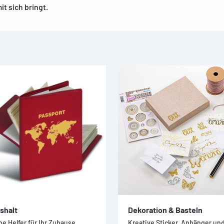
t sich bringt.
shalt
Dekoration & Basteln
ne Helfer für Ihr Zuhause
Kreative Sticker, Anhänger un