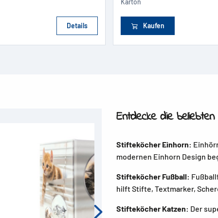
Karton
Details
Kaufen
Entdecke die beliebten 
Stifteköcher Einhorn:
Einhörn
modernen Einhorn Design beg
Stifteköcher Fußball:
Fußballf
hilft Stifte, Textmarker, Sch
Stifteköcher Katzen:
Der supe