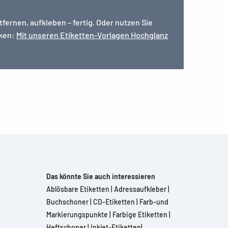
ernen, aufkleben – fertig. Oder nutzen Sie
cken:
Mit unseren Etiketten-Vorlagen Hochglanz
Das könnte Sie auch interessieren
Ablösbare Etiketten
|
Adressaufkleber
|
Buchschoner
|
CD-Etiketten
|
Farb-und
Markierungspunkte
|
Farbige Etiketten
|
Heftschoner
|
Inkjet-Etiketten
|