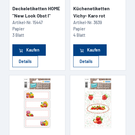
Deckeletiketten HOME
Küchenetiketten
"New Look Obst I"
Vichy- Karo rot
Artikel-Nr.
15447
Artikel-Nr.
3639
Papier
Papier
3 Blatt
4 Blatt
Kaufen
Kaufen
Details
Details