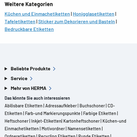
Weitere Kategorien
Küchen und Einmachetiketten
|
Honigglasetiketten
|
Tafeletiketten
|
Sticker zum Dekorieren und Basteln
|
Bedruckbare Etiketten
Beliebte Produkte
Service
Mehr von HERMA
Das könnte Sie auch interessieren
Ablösbare Etiketten
|
Adressaufkleber
|
Buchschoner
|
CD-
Etiketten
|
Farb-und Markierungspunkte
|
Farbige Etiketten
|
Heftschoner
|
Inkjet-Etiketten
|
Kartonheftschoner
|
Küchen-und
Einmachetiketten
|
Motivordner
|
Namensetiketten
|
Ordneretiketten
|
Recycling Etiketten
|
Runde Etiketten
|