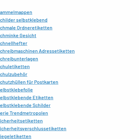
Sammelmappen
childer selbstklebend
chmale Ordneretiketten
chminke Gesicht
chnellhefter
chreibmaschinen Adressetiketten
chreibunterlagen
chuletiketten
chulzubehör
chutzhüllen für Postkarten
elbstklebefolie
elbstklebende Etiketten
elbstklebende Schilder
erie Trendmetropolen
icherheitsetiketten
icherheitsverschlussetiketten
iegeletiketten