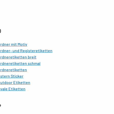
O
rdner mit Motiv
rdner- und Registeretiketten
rdneretiketten breit
rdneretiketten schmal
rdneretiketten
stern Sticker
utdoor Etiketten
vale Etiketten
P