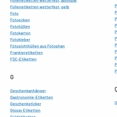
Folienetiketten wetterfest, ablösbar
P
Folienetiketten wetterfest, gelb
P
Foto
P
Fotoecken
P
Fotohüllen
P
Fotokarton
P
Fotokleber
P
Fotosichthüllen aus Fotophan
P
Frankieretiketten
P
FSC-Etiketten
P
P
G
Geschenkanhänger
Gastronomie-Etiketten
Q
Geschenksticker
Glossy Etiketten
Goldetiketten