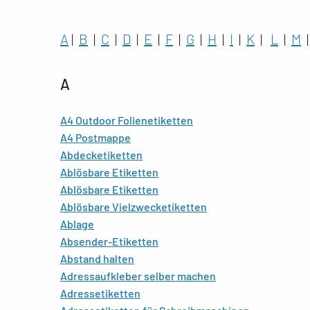
A
|
B
|
C
|
D
|
E
|
F
|
G
|
H
|
I
|
K
|
L
|
M
A
A4 Outdoor Folienetiketten
A4 Postmappe
Abdecketiketten
Ablösbare Etiketten
Ablösbare Etiketten
Ablösbare Vielzwecketiketten
Ablage
Absender-Etiketten
Abstand halten
Adressaufkleber selber machen
Adressetiketten