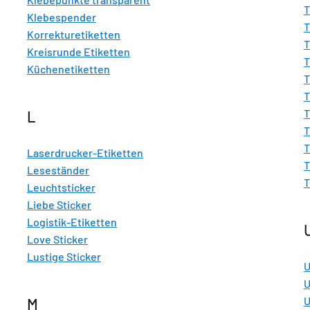
T
Klebespender
T
Korrekturetiketten
T
Kreisrunde Etiketten
T
Küchenetiketten
T
T
T
L
T
T
Laserdrucker-Etiketten
T
Leseständer
T
Leuchtsticker
Liebe Sticker
Logistik-Etiketten
Love Sticker
Lustige Sticker
U
U
U
M