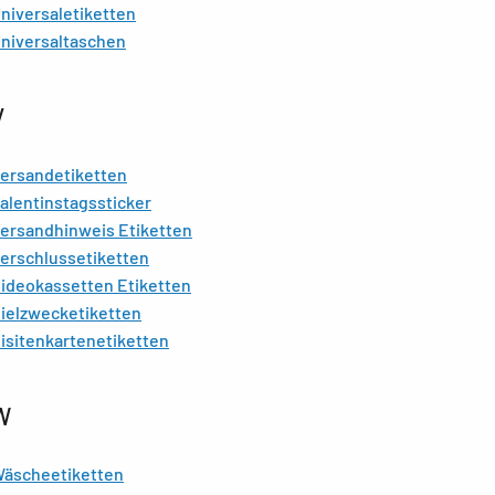
niversaletiketten
niversaltaschen
V
ersandetiketten
alentinstagssticker
ersandhinweis Etiketten
erschlussetiketten
ideokassetten Etiketten
ielzwecketiketten
isitenkartenetiketten
W
äscheetiketten