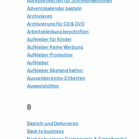
Adressetiketten für Schreibmaschinen
Adventskalender basteln
Archivieren
Archivierung für CD & DVD
Arbeitskleidung beschriften
Aufkleber für Kinder
Aufkleber Keine Werbung
Aufkleber Promotion
Aufkleber
Aufkleber Abstand halten
Aussenbereichs-Etiketten
Ausweishüllen
B
Basteln und Dekorieren
Back to business
Back to business Gastronomie & Einzelhandel