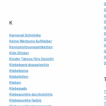
S
S
S
S
K
S
S
Karneval Schminke
S
Keine Werbung Aufkleber
S
Kennzeichnungsetiketten
S
Kids Sticker
S
Kinder Tatoos fürs Gesicht
S
Klebeband doppelseitig
Klebebiene
Klebefolien
Kleben
Klebepads
T
Klebepunkte durchsichtig
T
Klebepunkte farbig
T
Klebepunkte transparent