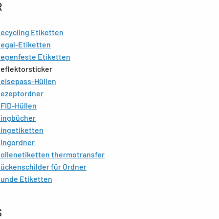
R
ecycling Etiketten
egal-Etiketten
egenfeste Etiketten
eflektorsticker
eisepass-Hüllen
ezeptordner
FID-Hüllen
ingbücher
ingetiketten
ingordner
ollenetiketten thermotransfer
ückenschilder für Ordner
unde Etiketten
S