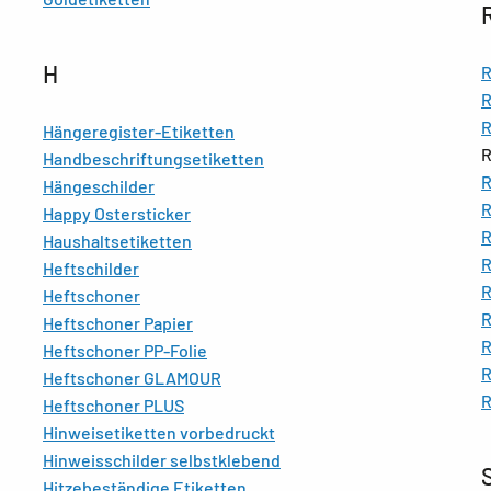
H
R
R
R
Hängeregister-Etiketten
R
Handbeschriftungsetiketten
R
Hängeschilder
R
Happy Ostersticker
R
Haushaltsetiketten
R
Heftschilder
R
Heftschoner
R
Heftschoner Papier
R
Heftschoner PP-Folie
R
Heftschoner GLAMOUR
R
Heftschoner PLUS
Hinweisetiketten vorbedruckt
Hinweisschilder selbstklebend
Hitzebeständige Etiketten