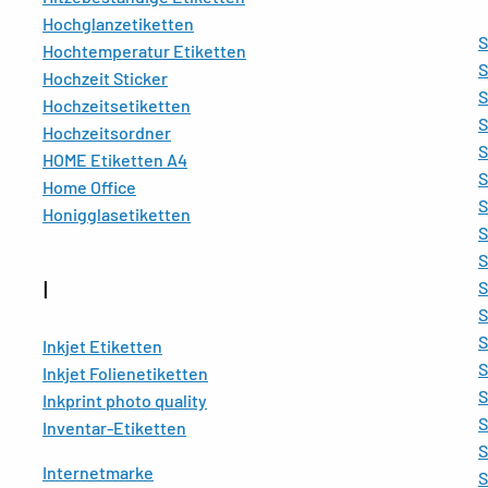
Hochglanzetiketten
Hochtemperatur Etiketten
S
Hochzeit Sticker
S
Hochzeitsetiketten
S
Hochzeitsordner
S
HOME Etiketten A4
S
Home Office
S
Honigglasetiketten
S
S
I
S
S
S
Inkjet Etiketten
S
Inkjet Folienetiketten
S
Inkprint photo quality
S
Inventar-Etiketten
S
Internetmarke
S