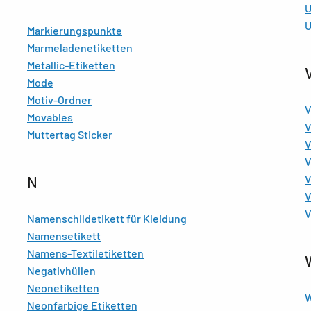
U
U
Markierungspunkte
Marmeladenetiketten
Metallic-Etiketten
Mode
Motiv-Ordner
V
Movables
V
Muttertag Sticker
V
V
V
N
V
V
Namenschildetikett für Kleidung
Namensetikett
Namens-Textiletiketten
Negativhüllen
Neonetiketten
W
Neonfarbige Etiketten