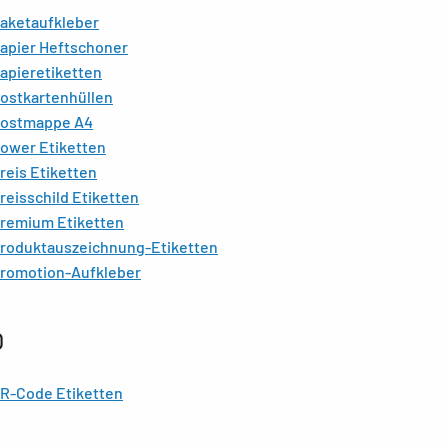
aketaufkleber
apier Heftschoner
apieretiketten
ostkartenhüllen
ostmappe A4
ower Etiketten
reis Etiketten
reisschild Etiketten
remium Etiketten
roduktauszeichnung-Etiketten
romotion-Aufkleber
Q
R-Code Etiketten