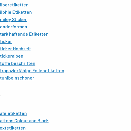
ilberetiketten
ilphie Etiketten
miley Sticker
onderformen
tark haftende Etiketten
ticker
ticker Hochzeit
tickeralben
toffe beschriften
trapazierfähige Folienetiketten
tuhlbeinschoner
T
afeletiketten
attoos Colour and Black
extetiketten