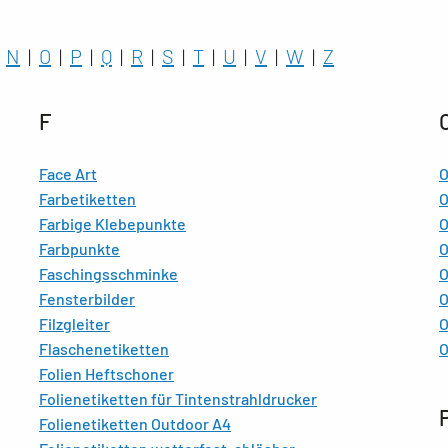
|
N
|
O
|
P
|
Q
|
R
|
S
|
T
|
U
|
V
|
W
|
Z
F
Face Art
O
Farbetiketten
O
Farbige Klebepunkte
O
Farbpunkte
O
Faschingsschminke
O
Fensterbilder
O
Filzgleiter
O
Flaschenetiketten
O
Folien Heftschoner
Folienetiketten für Tintenstrahldrucker
Folienetiketten Outdoor A4