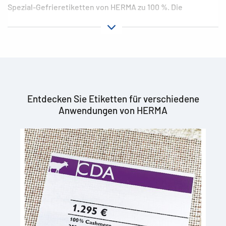
Spezial-Gefrieretiketten von HERMA zu 100 %. Die
Temperaturspanne liegt bei diesem Produkt zwischen - 60
Grad Celsius und + 60 Grad Celsius. Es ist sogar möglich,
bereits tiefgefrorene Tüten oder Behältnisse ab – 25 Grad
Celsius damit zu bekleben.
HERMA Gefrier-Etiketten sind vielseitig
einsetzbar
Entdecken Sie Etiketten für verschiedene
Die speziellen Tiefkühletiketten dienen in erster Linie zur
Anwendungen von HERMA
Herstellung von Haltbarkeits- und Inhaltshinweisen im
Gefrierschrank. Es handelt sich hierbei um Klebeetiketten,
die besonders gut haften und bedruckt werden können.
Selbstverständlich besteht auch die Möglichkeit, die
klebenden Etiketten außerhalb des Gefrierschranks zu
nutzen. HERMA stellt die Tiefkühlaufkleber aus
hochwertigem Spezialpapier her. Dieses ist chlorfrei
gebleicht. Zusätzlich verwenden wir lösemittelfreien
Haftkleber.