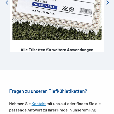
Gefrier-Aufkleber zum Bedrucken– so
funktioniert es
Ein großes Problem bei Tiefkühletiketten ist, dass die
Beschriftung nach einiger Zeit an Qualität verliert. Dies gilt
vor allem für Handbeschriftungen. HERMA
Alle Etiketten für weitere Anwendungen
Tiefkühlaufkleber können hingegen bedruckt werden.
Hierfür eignet sich ein Laserdrucker. Die Gestaltung der
Etiketten ist dank der
kostenlosen HERMA Etiketten
Software
ebenfalls schnell und einfach erledigt.
Fragen zu unseren Tiefkühletiketten?
Nehmen Sie
Kontakt
mit uns auf oder finden Sie die
passende Antwort zu Ihrer Frage in unserem FAQ