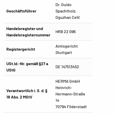
Dr. Guido
Geschäftsführer
Spachtholz,
Oguzhan Celil
Handelsregister und
HRB 22 096
Handelsregisternummer
Amtsgericht
Registergericht
Stuttgart
USt.Id.-Nr. gemäß §27 a
DE 147513452
UStG
HERMA GmbH
Heinrich-
Verantwortlich i. S. d. §
Hermann-Straße
18 Abs. 2 MStV
14
70794 Filderstadt