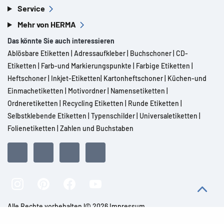
Service
Mehr von HERMA
Das könnte Sie auch interessieren
Ablösbare Etiketten
|
Adressaufkleber
|
Buchschoner
|
CD-
Etiketten
|
Farb-und Markierungspunkte
|
Farbige Etiketten
|
Heftschoner
|
Inkjet-Etiketten
|
Kartonheftschoner
|
Küchen-und
Einmachetiketten
|
Motivordner
|
Namensetiketten
|
Ordneretiketten
|
Recycling Etiketten
|
Runde Etiketten
|
Selbstklebende Etiketten
|
Typenschilder
|
Universaletiketten
|
Folienetiketten
|
Zahlen und Buchstaben
Alle Rechte vorbehalten l© 2026 Impressum