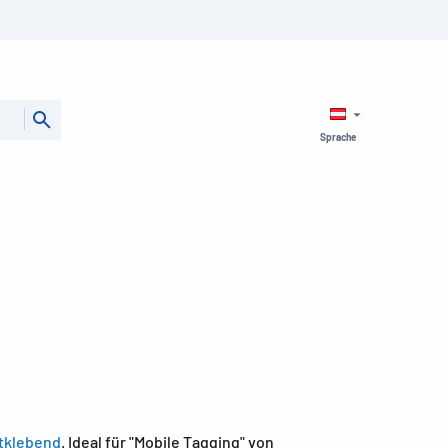
Sprache
stklebend
. Ideal für "Mobile Tagging" von