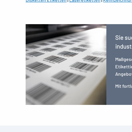
Sie su
indust
Maßgesc
Etikett
Angebot 
Mit for