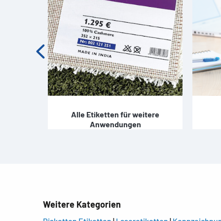
ketten
Alle Etiketten für weitere
Anwendungen
Weitere Kategorien
Disketten Etiketten
|
Laseretiketten
|
Kennzeichnun