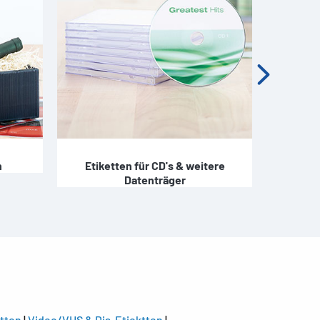
n
Etiketten für CD's & weitere
Etiket
Datenträger
tten
|
Video/VHS & Dia-Etiektten
|