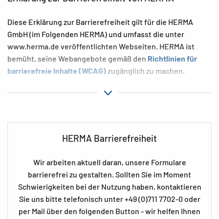
Diese Erklärung zur Barrierefreiheit gilt für die HERMA
GmbH (im Folgenden HERMA) und umfasst die unter
www.herma.de veröffentlichten Webseiten. HERMA ist
bemüht, seine Webangebote gemäß den
Richtlinien für
barrierefreie Inhalte (WCAG)
zugänglich zu machen.
Diese Website ist teilweise barrierefrei. Sie entspricht
teilweise den Anforderungen der Barrierefreie-
Informationstechnik-Verordnung (BITV 2.0) in Verbindung
mit den Web Content Accessibility Guidelines (WCAG)
2.2
,
HERMA Barrierefreiheit
Konformitätsstufe
AA
.
Technische Daten
Wir arbeiten aktuell daran, unsere Formulare
barrierefrei zu gestalten. Sollten Sie im Moment
Die Barrierefreiheit der Website basiert auf den folgenden
Schwierigkeiten bei der Nutzung haben, kontaktieren
Technologien, die mit der jeweiligen Kombination aus
Sie uns bitte telefonisch unter +49 (0)711 7702-0 oder
Webbrowser und unterstützenden Technologien oder
per Mail über den folgenden Button - wir helfen Ihnen
Plugins auf Ihrem Computer funktionieren: