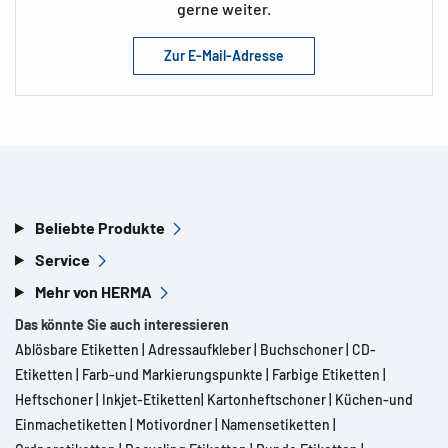
gerne weiter.
HTML
Zur E-Mail-Adresse
WAI-ARIA
CSS
JavaScript
Diese Technologien sind erforderlich, um die Einhaltung
der verwendeten Barrierefreiheitsstandards zu
Beliebte Produkte
gewährleisten.
Service
Mehr von HERMA
Maßnahmen zur Förderung der Barrierefreiheit
Das könnte Sie auch interessieren
HERMA hat die folgenden Maßnahmen ergriffen, um den
Ablösbare Etiketten
|
Adressaufkleber
|
Buchschoner
|
CD-
barrierefreien Zugang zu unseren Webinhalten zu
Etiketten
|
Farb-und Markierungspunkte
|
Farbige Etiketten
|
gewährleisten:
Heftschoner
|
Inkjet-Etiketten
|
Kartonheftschoner
|
Küchen-und
Einmachetiketten
|
Motivordner
|
Namensetiketten
|
Schulung unserer Online-Redakteure in Sachen