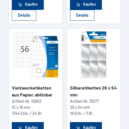
Kaufen
Kaufen
Details
Details
Vielzwecketiketten
Silberetiketten 26 x 54
aus Papier, ablösbar
mm
Artikel-Nr.
10603
Artikel-Nr.
15077
12 x 18 mm
26 x 54 mm
1344 Etik. / 24 Bl.
18 Etik. / 3 Bl.
Kaufen
Kaufen