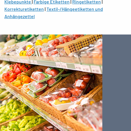
Klebepunkte
|
Farbige Etiketten
|
Ringetiketten
|
ermöglicht gleichzeitig ein hohes Maß an Flexibilität. So
Korrekturetiketten
|
Textil-/Hängeetiketten und
sind die Preisschilder aus Papier oder einer Papier-
Anhängezettel
Folienkonstruktion in folgenden drei Haftvarianten
erhältlich:
• abziehbar und wiederhaftend
• nicht klebend
• permanent
Die ablösbaren Etiketten lassen sich
klebstoffrückstandsfrei entfernen. Sie sind daher unter
anderem für zeitlich begrenzte Kennzeichnungen sehr gut
geeignet.