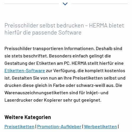
HERMA Preisaufkleber sind ideal zum Kennzeichnen von
verschiedenen Waren. Es lohnt sich daher, die
Kennzeichnungsetiketten in folgenden Bereichen zu
Preisschilder selbst bedrucken – HERMA bietet
nutzen:
hierfür die passende Software
• Preisetiketten für Kleidung
• Preisetiketten für Schmuck
Preisschilder transportieren Informationen. Deshalb sind
• Preisetiketten für Textilien
sie stets beschriftet. Besonders einfach gelingt die
• Preisetiketten zum Anhängen
Gestaltung der Etiketten am PC. HERMA stellt hierfür eine
Etiketten-Software
zur Verfügung, die komplett kostenlos
Darüber hinaus sind diverse HERMA Preisetiketten mit den
ist. Gestalten Sie von nun an Ihre Preisetiketten selbst und
Zusatzeigenschaften blickdicht oder perforiert erhältlich.
drucken diese gleich in Farbe oder schwarz-weiß aus. Die
Warenauszeichnungsetiketten sind für Inkjet- und
Hafteigenschaften der Etiketten zur
Laserdrucker oder Kopierer sehr gut geeignet.
Warenauszeichnung von HERMA
Weitere Kategorien
Preisschilder müssen gut sichtbar sein und fest kleben.
Preisetiketten
|
Promotion-Aufkleber
|
Werbeetiketten
|
Diese Vorgaben setzt HERMA zu 100 Prozent um und