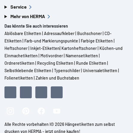
Service
Mehr von HERMA
Das könnte Sie auch interessieren
Ablösbare Etiketten
|
Adressaufkleber
|
Buchschoner
|
CD-
Etiketten
|
Farb-und Markierungspunkte
|
Farbige Etiketten
|
Heftschoner
|
Inkjet-Etiketten
|
Kartonheftschoner
|
Küchen-und
Einmachetiketten
|
Motivordner
|
Namensetiketten
|
Ordneretiketten
|
Recycling Etiketten
|
Runde Etiketten
|
Selbstklebende Etiketten
|
Typenschilder
|
Universaletiketten
|
Folienetiketten
|
Zahlen und Buchstaben
Alle Rechte vorbehalten l© 2026 Hängeetiketten zum selbst
drucken von HERMA - jetzt online kaufen!