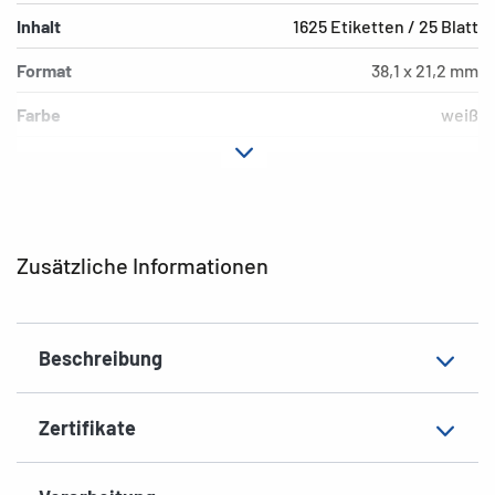
Inhalt
1625 Etiketten / 25 Blatt
Format
38,1 x 21,2 mm
Farbe
weiß
Hafteigenschaft
ablösbar
Druckertyp
Laser, Copy, Ink
Form der Ecken
spitz
Zusätzliche Informationen
Material
Papier, matt
Geeignet für
für Preisetiketten
Beschreibung
EAN
4008705042123
Zertifikate