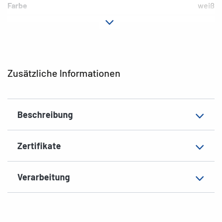
Farbe
weiß
Hafteigenschaft
permanent
Druckertyp
Laser, Copy, Ink
Form der Ecken
abgerundet
Zusätzliche Informationen
Material
Papier, matt
EAN
4008705044721
Beschreibung
Zertifikate
Verarbeitung