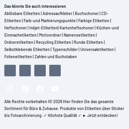
Das könnte Sie auch interessieren
Ablösbare Etiketten
|
Adressaufkleber
|
Buchschoner
|
CD-
Etiketten
|
Farb-und Markierungspunkte
|
Farbige Etiketten
|
Heftschoner
|
Inkjet-Etiketten
|
Kartonheftschoner
|
Küchen-und
Einmachetiketten
|
Motivordner
|
Namensetiketten
|
Ordneretiketten
|
Recycling Etiketten
|
Runde Etiketten
|
Selbstklebende Etiketten
|
Typenschilder
|
Universaletiketten
|
Folienetiketten
|
Zahlen und Buchstaben
Alle Rechte vorbehalten l© 2026 Hier finden Sie das gesamte
Sortiment für Büro & Zuhause. Produkte von Etiketten über Sticker
bis Fotoarchivierung. ✓ Höchste Qualität ✓ ► Jetzt entdecken!