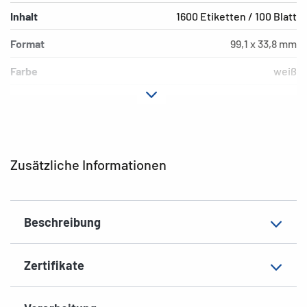
Inhalt
1600 Etiketten / 100 Blatt
Format
99,1 x 33,8 mm
Farbe
weiß
Hafteigenschaft
ablösbar
Druckertyp
Laser, Copy, Ink
Form der Ecken
abgerundet
Zusätzliche Informationen
Material
Papier, matt
Geeignet für
DIN-lang Kuverts
Beschreibung
EAN
4008705103091
Zertifikate