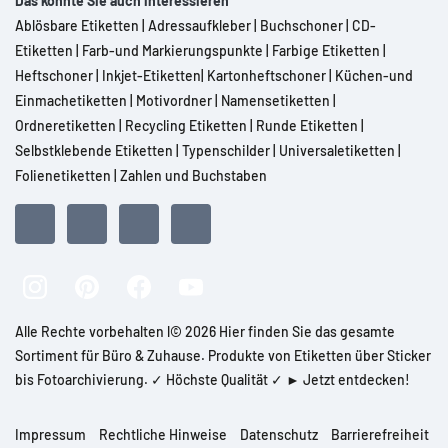
Das könnte Sie auch interessieren
Ablösbare Etiketten
|
Adressaufkleber
|
Buchschoner
|
CD-
Etiketten
|
Farb-und Markierungspunkte
|
Farbige Etiketten
|
Heftschoner
|
Inkjet-Etiketten
|
Kartonheftschoner
|
Küchen-und
Einmachetiketten
|
Motivordner
|
Namensetiketten
|
Ordneretiketten
|
Recycling Etiketten
|
Runde Etiketten
|
Selbstklebende Etiketten
|
Typenschilder
|
Universaletiketten
|
Folienetiketten
|
Zahlen und Buchstaben
Alle Rechte vorbehalten l© 2026 Hier finden Sie das gesamte
Sortiment für Büro & Zuhause. Produkte von Etiketten über Sticker
bis Fotoarchivierung. ✓ Höchste Qualität ✓ ► Jetzt entdecken!
Impressum
Rechtliche Hinweise
Datenschutz
Barrierefreiheit