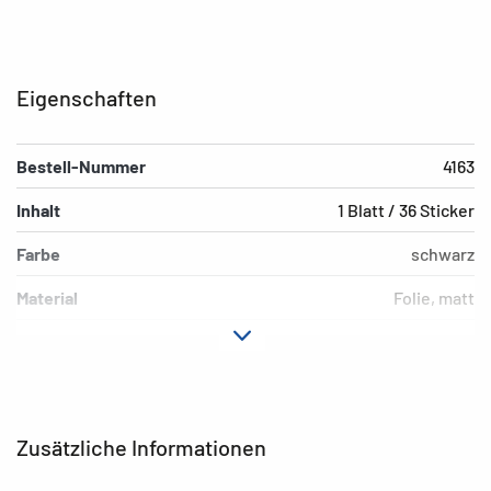
Eigenschaften
Bestell-Nummer
4163
Inhalt
1 Blatt / 36 Sticker
Farbe
schwarz
Material
Folie, matt
Hafteigenschaft
permanent
Ausführung
Wetterfest
Motiv
Buchstaben A - Z
Zusätzliche Informationen
EAN
4008705041638