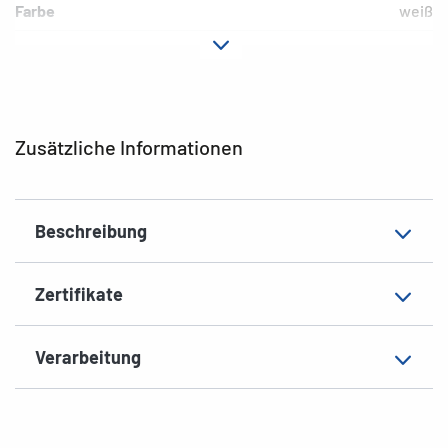
Farbe
weiß
Hafteigenschaft
permanent
Druckertyp
Laser, Copy, Ink
Form der Ecken
abgerundet
Zusätzliche Informationen
Material
Papier, matt
EAN
4008705042529
Beschreibung
Zertifikate
Verarbeitung