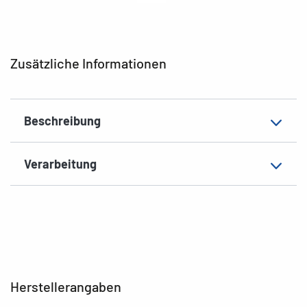
Druckertyp
Ink
Form der Ecken
abgerundet
Zusätzliche Informationen
Material
Papier, matt
Zusatzeigenschaften
Foto-Qualität
Beschreibung
EAN
4008705088312
Verarbeitung
Herstellerangaben