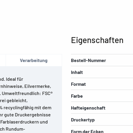
Eigenschaften
Verarbeitung
Bestell-Nummer
Inhalt
d. Ideal für
Format
rnhinweise, Eilvermerke,
. Umweltfreundlich: FSC®
Farbe
rei gebleicht,
 % recyclingfähig mit dem
Hafteigenschaft
ehr gute Druckergebnisse
Druckertyp
, Farblaserdruckern und
urch Rundum-
Form der Ecken