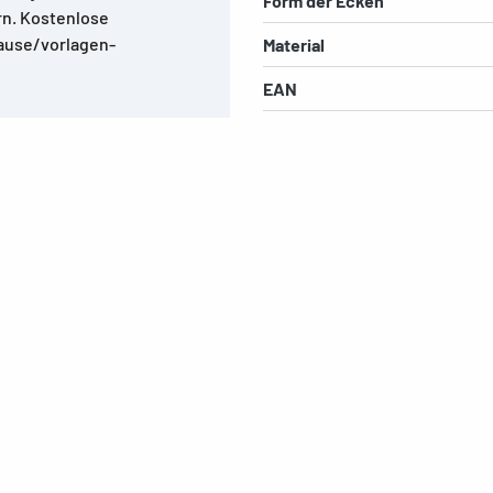
Form der Ecken
rn. Kostenlose
ause/vorlagen-
Material
EAN