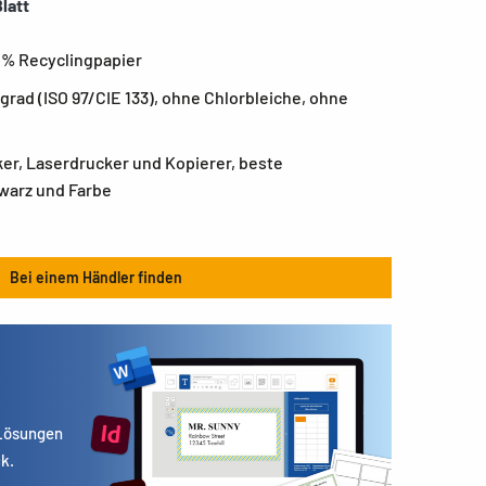
latt
 % Recyclingpapier
ad (ISO 97/CIE 133), ohne Chlorbleiche, ohne
ker, Laserdrucker und Kopierer, beste
warz und Farbe
Bei einem Händler finden
 Lösungen
k.