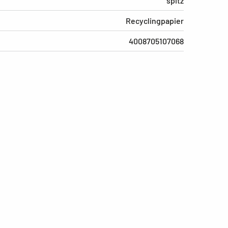
spitz
Recyclingpapier
4008705107068