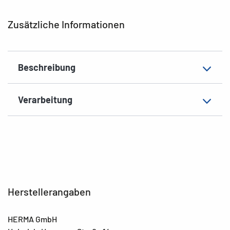
Form der Ecken
abgerundet
Zusätzliche Informationen
Material
Recyclingpapier
EAN
4008705107310
Beschreibung
Verarbeitung
Herstellerangaben
HERMA GmbH