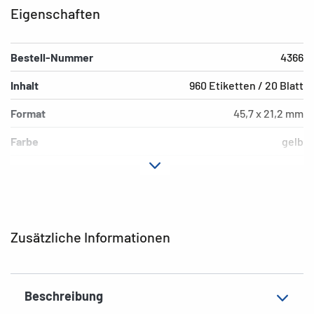
Eigenschaften
Bestell-Nummer
4366
Inhalt
960 Etiketten / 20 Blatt
Format
45,7 x 21,2 mm
Farbe
gelb
Hafteigenschaft
ablösbar
Druckertyp
Laser, Copy, Ink
Form der Ecken
abgerundet
Zusätzliche Informationen
Material
Papier, matt
EAN
4008705043663
Beschreibung