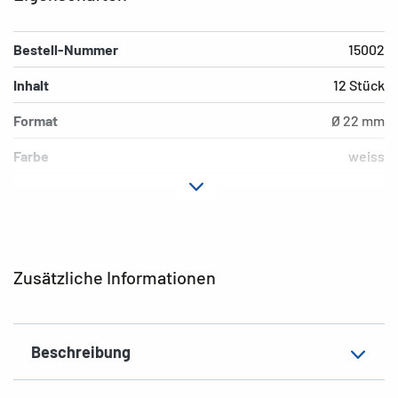
Bestell-Nummer
15002
Inhalt
12 Stück
Format
Ø 22 mm
Farbe
weiss
Material
Filz
Hafteigenschaft
selbstklebend
EAN
4008705150026
Zusätzliche Informationen
Beschreibung