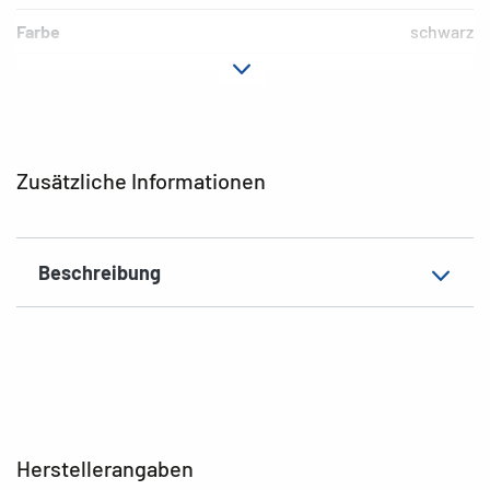
Farbe
schwarz
Material
Karton
EAN
4008705075770
Zusätzliche Informationen
Beschreibung
Herstellerangaben