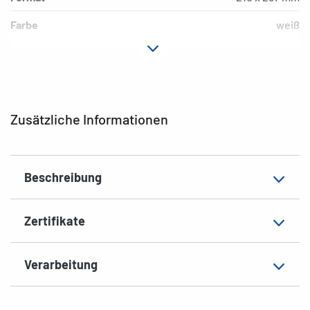
Farbe
weiß
Hafteigenschaft
permanent
Druckertyp
Laser, Copy
Form der Ecken
spitz
Zusätzliche Informationen
Material
Papier, glänzend
Zusatzeigenschaften
Foto-Qualität
Beschreibung
EAN
4008705049092
Zertifikate
Verarbeitung