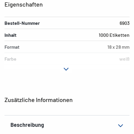
Eigenschaften
Bestell-Nummer
6903
Inhalt
1000 Etiketten
Format
18 x 28 mm
Farbe
weiß
Material
Karton
EAN
4008705069038
Zusätzliche Informationen
Beschreibung