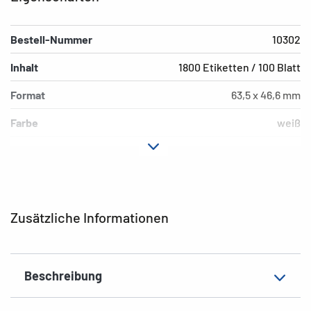
Bestell-Nummer
10302
Inhalt
1800 Etiketten / 100 Blatt
Format
63,5 x 46,6 mm
Farbe
weiß
Hafteigenschaft
ablösbar
Druckertyp
Laser, Copy, Ink
Form der Ecken
abgerundet
Zusätzliche Informationen
Material
Papier, matt
EAN
4008705103022
Beschreibung