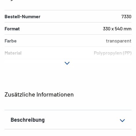
Bestell-Nummer
7330
Format
330 x 540 mm
Farbe
transparent
Material
Polypropylen (PP)
Ausführung
Blauer Rand
Umwelt
PVC-frei, weichmacherfrei
EAN
4008705073301
Zusätzliche Informationen
Beschreibung