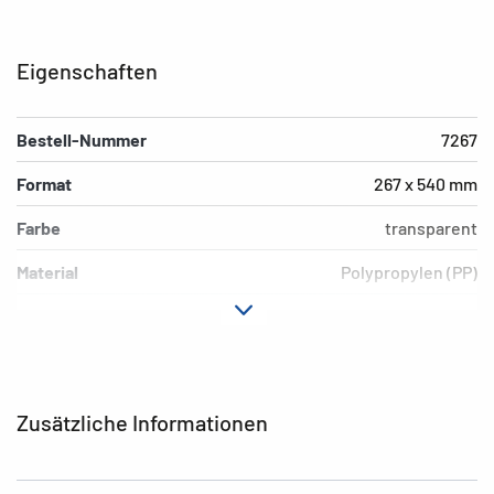
Eigenschaften
Bestell-Nummer
7267
Format
267 x 540 mm
Farbe
transparent
Material
Polypropylen (PP)
Ausführung
Blauer Rand
Umwelt
PVC-frei, weichmacherfrei
EAN
4008705072670
Zusätzliche Informationen