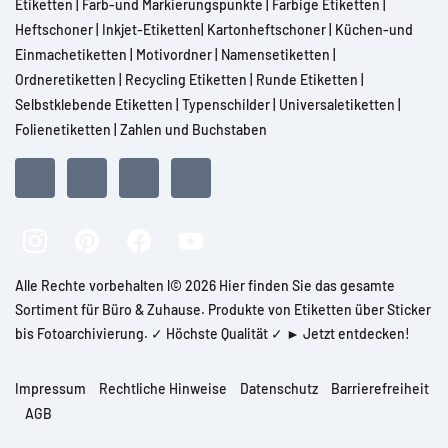
Etiketten
|
Farb-und Markierungspunkte
|
Farbige Etiketten
|
Heftschoner
|
Inkjet-Etiketten
|
Kartonheftschoner
|
Küchen-und
Einmachetiketten
|
Motivordner
|
Namensetiketten
|
Ordneretiketten
|
Recycling Etiketten
|
Runde Etiketten
|
Selbstklebende Etiketten
|
Typenschilder
|
Universaletiketten
|
Folienetiketten
|
Zahlen und Buchstaben
Alle Rechte vorbehalten l© 2026 Hier finden Sie das gesamte
Sortiment für Büro & Zuhause. Produkte von Etiketten über Sticker
bis Fotoarchivierung. ✓ Höchste Qualität ✓ ► Jetzt entdecken!
Impressum
Rechtliche Hinweise
Datenschutz
Barrierefreiheit
AGB