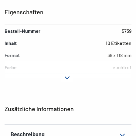
Eigenschaften
Bestell-Nummer
5739
Inhalt
10 Etiketten
Format
39 x 118 mm
Farbe
leuchtrot
Hafteigenschaft
permanent
Material
Papier, matt
EAN
4008705057394
Zusätzliche Informationen
Beschreibung