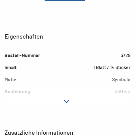
Eigenschaften
Bestell-Nummer
3728
Inhalt
1 Blatt / 14 Sticker
Motiv
Symbole
Ausführung
Glittery
Material
Papier
Hafteigenschaft
permanent
EAN
4008705037280
Zusätzliche Informationen