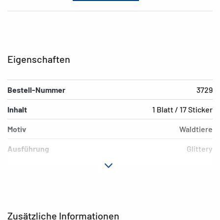
Eigenschaften
Bestell-Nummer
3729
Inhalt
1 Blatt / 17 Sticker
Motiv
Waldtiere
Ausführung
Glittery
Material
Folie
Hafteigenschaft
permanent
EAN
4008705037297
Zusätzliche Informationen