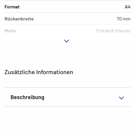
Format
A4
Rückenbreite
70 mm
Motiv
Frieda & friends
Material
Karton
Ausführung
Hebelmechanik
Zusatzeigenschaften
Innendruck
Zusätzliche Informationen
EAN
4008705198196
Beschreibung