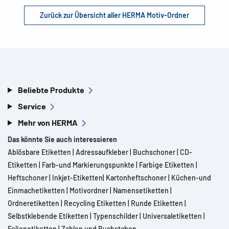
Zurück zur Übersicht aller HERMA Motiv-Ordner
Beliebte Produkte
Service
Mehr von HERMA
Das könnte Sie auch interessieren
Ablösbare Etiketten
|
Adressaufkleber
|
Buchschoner
|
CD-
Etiketten
|
Farb-und Markierungspunkte
|
Farbige Etiketten
|
Heftschoner
|
Inkjet-Etiketten
|
Kartonheftschoner
|
Küchen-und
Einmachetiketten
|
Motivordner
|
Namensetiketten
|
Ordneretiketten
|
Recycling Etiketten
|
Runde Etiketten
|
Selbstklebende Etiketten
|
Typenschilder
|
Universaletiketten
|
Folienetiketten
|
Zahlen und Buchstaben