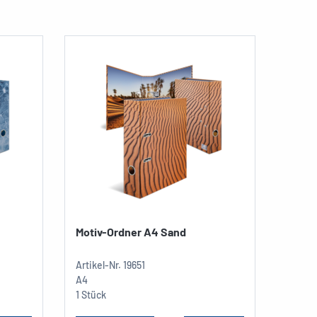
Motiv-Ordner A4 Sand
Motiv
Artikel-Nr.
19651
Artikel
A4
A4
1 Stück
1 Stüc