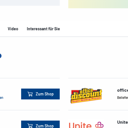
Video
Interessant für Sie
offi
Zum Shop
men
Beliefe
Unit
Zum Shop