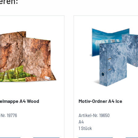
eren:
elmappe A4 Wood
Motiv-Ordner A4 Ice
-Nr.
19776
Artikel-Nr.
19650
A4
1 Stück