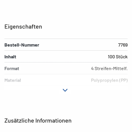
Eigenschaften
Bestell-Nummer
7769
Inhalt
100 Stück
Format
4 Streifen-Mittelf.
Material
Polypropylen (PP)
Geeignet für
für Mittelformatnegative
Umwelt
PVC-frei
EAN
4008705077699
Zusätzliche Informationen