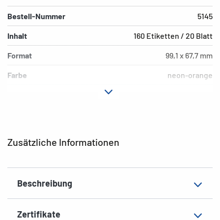
Bestell-Nummer
5145
Inhalt
160 Etiketten / 20 Blatt
Format
99,1 x 67,7 mm
Farbe
neon-orange
Hafteigenschaft
permanent
Druckertyp
Laser, Copy, Ink
Form der Ecken
abgerundet
Zusätzliche Informationen
Material
Papier, matt
Zusatzeigenschaften
Signalstark
Beschreibung
EAN
4008705051453
Zertifikate