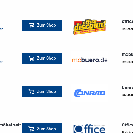
offi
Zum Shop
men
Beliefe
mcbu
Zum Shop
men
Beliefe
Conra
Zum Shop
Beliefe
möbel seit
Offi
Zum Shop
Beliefe