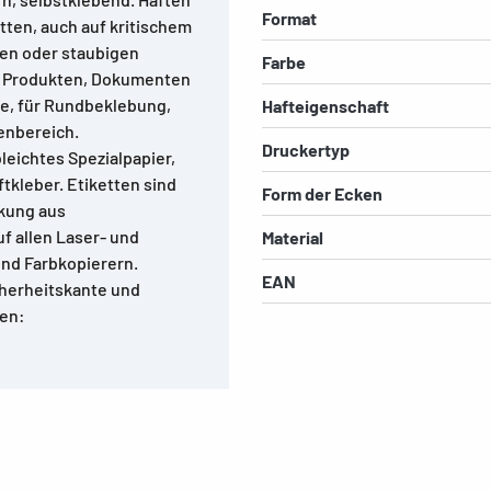
Format
tten, auch auf kritischem
uen oder staubigen
Farbe
on Produkten, Dokumenten
se, für Rundbeklebung,
Hafteigenschaft
nenbereich.
Druckertyp
leichtes Spezialpapier,
ftkleber. Etiketten sind
Form der Ecken
ckung aus
f allen Laser- und
Material
und Farbkopierern.
EAN
herheitskante und
gen: