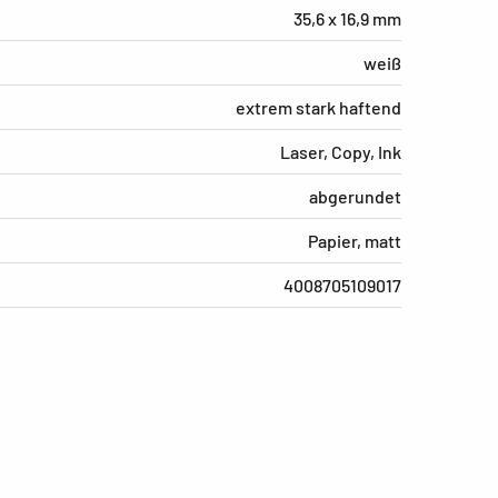
35,6 x 16,9 mm
weiß
extrem stark haftend
Laser, Copy, Ink
abgerundet
Papier, matt
4008705109017