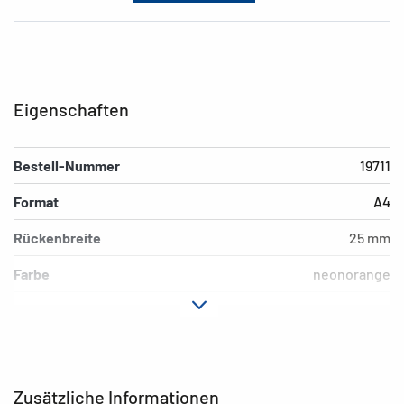
Eigenschaften
Bestell-Nummer
19711
Format
A4
Rückenbreite
25 mm
Farbe
neonorange
Material
Polypropylen (PP)
Ausführung
Ring-Mechanik
Zusatzeigenschaften
mit Niederhalter
Zusätzliche Informationen