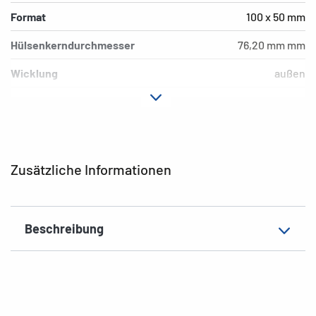
Format
100 x 50 mm
Hülsenkerndurchmesser
76,20 mm mm
Wicklung
außen
Druckertyp
Thermotransferdrucker
Etiketten/Rolle
2000 Etiketten
Farbe
weiß
Zusätzliche Informationen
Material
Papier
EAN
4008705040907
Beschreibung