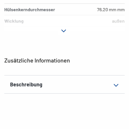
Hülsenkerndurchmesser
76,20 mm mm
Wicklung
außen
Druckertyp
Thermotransferdrucker
Etiketten/Rolle
750 Etiketten
Farbe
weiß
Zusätzliche Informationen
Material
Papier
EAN
4008705050197
Beschreibung