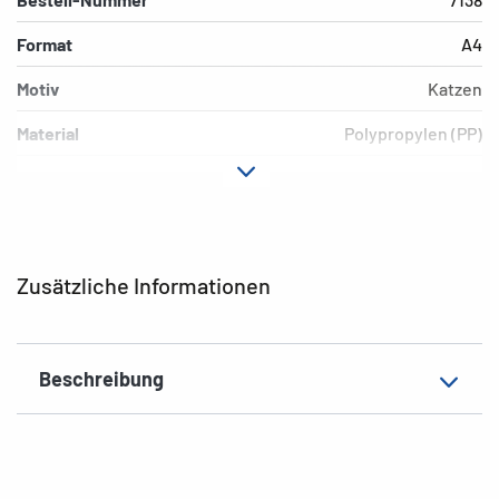
Format
A4
Motiv
Katzen
Material
Polypropylen (PP)
Farbe
bunt
Zusatzeigenschaften
Gummi-Eckspanner
EAN
4008705071383
Zusätzliche Informationen
Beschreibung