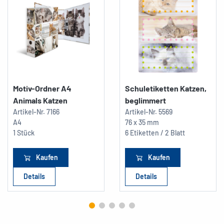
Motiv-Ordner A4
Schuletiketten Katzen,
Animals Katzen
beglimmert
Artikel-Nr.
7166
Artikel-Nr.
5569
A4
76 x 35 mm
1 Stück
6 Etiketten / 2 Blatt
Kaufen
Kaufen
Details
Details