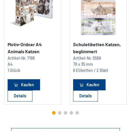
Motiv-Ordner A4
Schuletiketten Katzen,
Animals Katzen
beglimmert
Artikel-Nr.
7166
Artikel-Nr.
5569
A4
76 x 35 mm
1 Stück
6 Etiketten / 2 Blatt
Kaufen
Kaufen
Details
Details