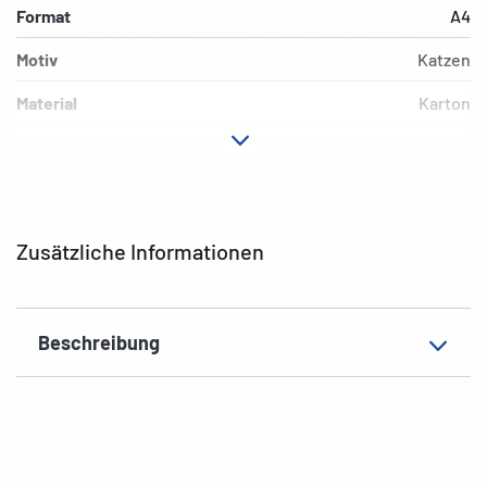
Format
A4
Motiv
Katzen
Material
Karton
Farbe
bunt
Zusatzeigenschaften
Gummi-Eckspanner
EAN
4008705192125
Zusätzliche Informationen
Beschreibung