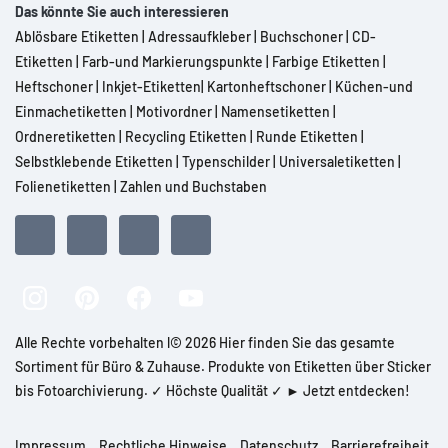
Das könnte Sie auch interessieren
Ablösbare Etiketten
|
Adressaufkleber
|
Buchschoner
|
CD-
Etiketten
|
Farb-und Markierungspunkte
|
Farbige Etiketten
|
Heftschoner
|
Inkjet-Etiketten
|
Kartonheftschoner
|
Küchen-und
Einmachetiketten
|
Motivordner
|
Namensetiketten
|
Ordneretiketten
|
Recycling Etiketten
|
Runde Etiketten
|
Selbstklebende Etiketten
|
Typenschilder
|
Universaletiketten
|
Folienetiketten
|
Zahlen und Buchstaben
Alle Rechte vorbehalten l© 2026 Hier finden Sie das gesamte
Sortiment für Büro & Zuhause. Produkte von Etiketten über Sticker
bis Fotoarchivierung. ✓ Höchste Qualität ✓ ► Jetzt entdecken!
Impressum
Rechtliche Hinweise
Datenschutz
Barrierefreiheit