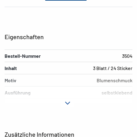
Eigenschaften
Bestell-Nummer
3504
Inhalt
3 Blatt / 24 Sticker
Motiv
Blumenschmuck
Ausführung
selbstklebend
Material
Papier
Hafteigenschaft
permanent
EAN
4008705035040
Zusätzliche Informationen