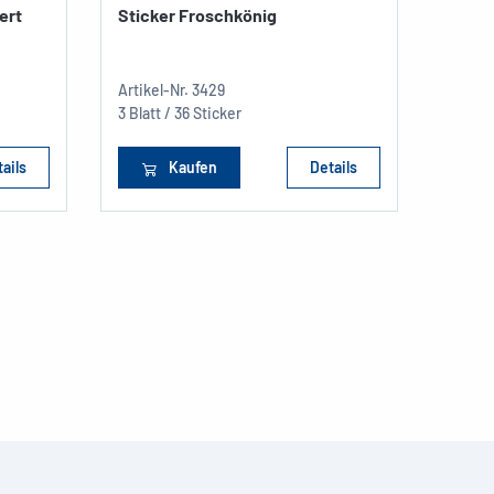
ert
Sticker Froschkönig
Stick
Artikel-Nr.
3429
Artikel
3 Blatt / 36 Sticker
3 Blatt
ails
Kaufen
Details