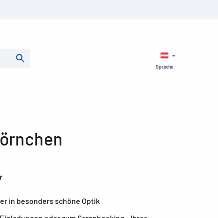
Sprache
hörnchen
r
ker in besonders schöne Optik
 Einladungen oder zum Scrapbooking - Ihrer