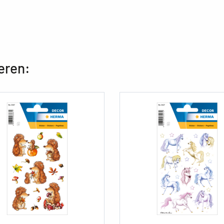
eren: