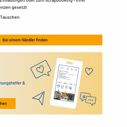
enzen gesetzt
 Tauschen
Bei einem Händler finden
dnungshelfer &
ehen