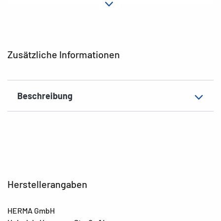
Material
Papier
Hafteigenschaft
permanent
EAN
4008705034272
Zusätzliche Informationen
Beschreibung
Herstellerangaben
HERMA GmbH