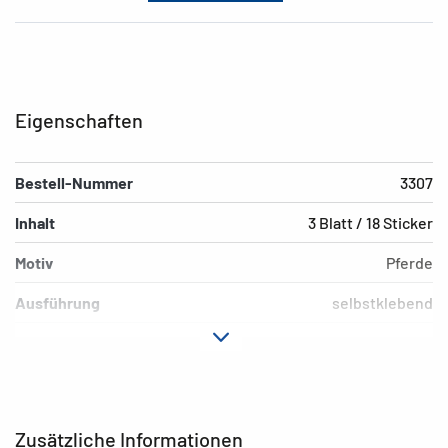
Eigenschaften
Bestell-Nummer
3307
Inhalt
3 Blatt / 18 Sticker
Motiv
Pferde
Ausführung
selbstklebend
Material
Papier
Hafteigenschaft
permanent
EAN
4008705033077
Zusätzliche Informationen