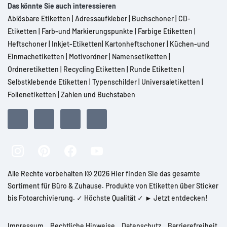
Das könnte Sie auch interessieren
Ablösbare Etiketten
|
Adressaufkleber
|
Buchschoner
|
CD-
Etiketten
|
Farb-und Markierungspunkte
|
Farbige Etiketten
|
Heftschoner
|
Inkjet-Etiketten
|
Kartonheftschoner
|
Küchen-und
Einmachetiketten
|
Motivordner
|
Namensetiketten
|
Ordneretiketten
|
Recycling Etiketten
|
Runde Etiketten
|
Selbstklebende Etiketten
|
Typenschilder
|
Universaletiketten
|
Folienetiketten
|
Zahlen und Buchstaben
Alle Rechte vorbehalten l© 2026 Hier finden Sie das gesamte
Sortiment für Büro & Zuhause. Produkte von Etiketten über Sticker
bis Fotoarchivierung. ✓ Höchste Qualität ✓ ► Jetzt entdecken!
Impressum
Rechtliche Hinweise
Datenschutz
Barrierefreiheit